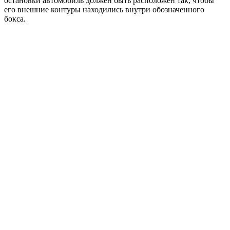
остановки автомобиль должен быть расположен так, чтобы
его внешние контуры находились внутри обозначенного
бокса.