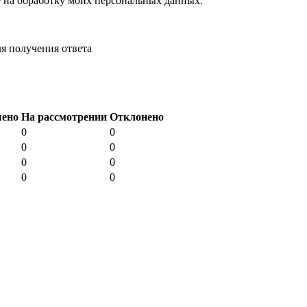
е на обработку моих персональных данных:
я получения ответа
шено
На рассмотрении
Отклонено
0
0
0
0
0
0
0
0